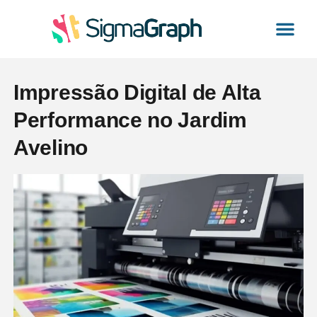
Gráfica Exp
Impressão Digital
Comunicação Visual
Catálogo de Pro
Impressão Digital de Alta
Performance no Jardim
Avelino